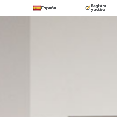
España
Cambiar
país: