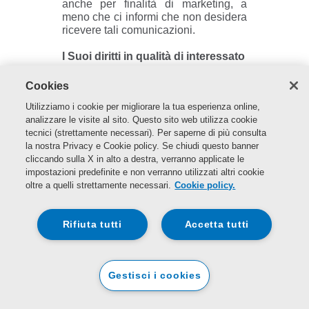
anche per finalità di marketing, a
meno che ci informi che non desidera
ricevere tali comunicazioni.
I Suoi diritti in qualità di interessato
Contattandoci tramite i dati di contatto
Cookies
riportati di seguito, ha diritto di
Utilizziamo i cookie per migliorare la tua esperienza online,
richiederci quanto segue:
analizzare le visite al sito. Questo sito web utilizza cookie
tecnici (strettamente necessari). Per saperne di più consulta
informazioni
: diritto a ricevere
la nostra Privacy e Cookie policy. Se chiudi questo banner
informazioni sui dati personali
cliccando sulla X in alto a destra, verranno applicate le
che abbiamo archiviato su di
impostazioni predefinite e non verranno utilizzati altri cookie
Lei e su come li trattiamo e
oltre a quelli strettamente necessari.
Cookie policy.
trasferiamo e a ricevere una
copia degli stessi.
Rifiuta tutti
Accetta tutti
Portabilità dei dati
: diritto a
ricevere una copia dei dati
personali fornitici, copia che
Gestisci i cookies
consegneremo a Lei o a terzi,
se così da Lei richiesto, in un
formato elettronico di uso