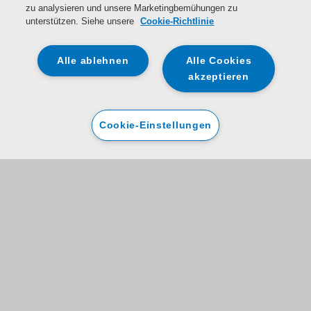
zu analysieren und unsere Marketingbemühungen zu
unterstützen. Siehe unsere
Cookie-Richtlinie
Alle ablehnen
Alle Cookies
akzeptieren
Cookie-Einstellungen
Registrieren Sie Ihr Gerät
Die von Ihnen zur Verfügung gestellten Daten werden von Whirlpool und
Domestic & General gemeinsam erfasst und verarbeitet, um Ihr Gerät zu
registrieren und Ihnen Versicherungsleistungen zum Schutz Ihres Geräts
anzubieten. Weitere Einzelheiten darüber, wie wir Ihre
personenbezogenen Daten verarbeiten und wie Sie Ihre Rechte ausüben
können (einschließlich des Widerrufs der Einwilligung), finden Sie in den
Datenschutzhinweisen von
Whirlpool
und
Domestic & General
.