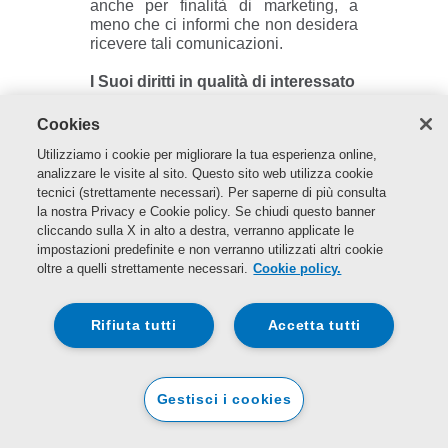
anche per finalità di marketing, a
meno che ci informi che non desidera
ricevere tali comunicazioni.
I Suoi diritti in qualità di interessato
Contattandoci tramite i dati di contatto
Cookies
riportati di seguito, ha diritto di
Utilizziamo i cookie per migliorare la tua esperienza online,
richiederci quanto segue:
analizzare le visite al sito. Questo sito web utilizza cookie
tecnici (strettamente necessari). Per saperne di più consulta
informazioni
: diritto a ricevere
la nostra Privacy e Cookie policy. Se chiudi questo banner
informazioni sui dati personali
cliccando sulla X in alto a destra, verranno applicate le
che abbiamo archiviato su di
impostazioni predefinite e non verranno utilizzati altri cookie
Lei e su come li trattiamo e
oltre a quelli strettamente necessari.
Cookie policy.
trasferiamo e a ricevere una
copia degli stessi.
Rifiuta tutti
Accetta tutti
Portabilità dei dati
: diritto a
ricevere una copia dei dati
personali fornitici, copia che
Gestisci i cookies
consegneremo a Lei o a terzi,
se così da Lei richiesto, in un
formato elettronico di uso